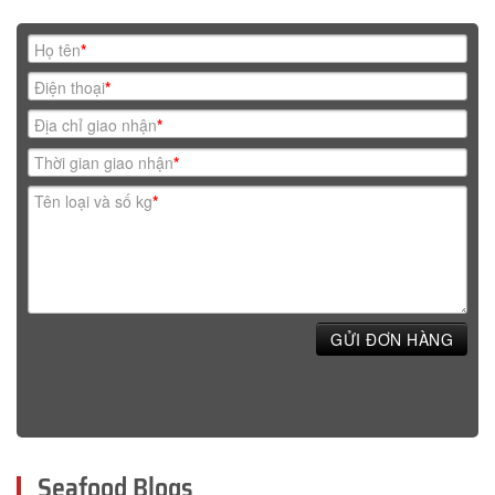
Họ tên
*
Điện thoại
*
Địa chỉ giao nhận
*
Thời gian giao nhận
*
Tên loại và số kg
*
GỬI ĐƠN HÀNG
Seafood Blogs