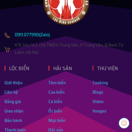
0911.077990(Zalo)
K31, khu VL1, chợ TMDV Trung Văn, P.Trung Văn, Q.Nam Từ
Liêm, Hà Nội
LỘC BIỂN
HẢI SẢN
THƯ VIỆN
Giới thiệu
Tôm biển
Cooking
Liên hệ
Cua biển
Blogs
Bảng giá
Cá biển
Video
Giao nhận
Ốc biển
Images
Bảo hành
Mực biển
Thanh toán
Đặc sản