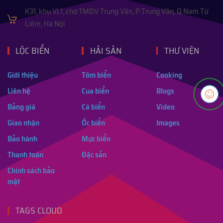
K31, khu VL1, chợ TMDV Trung Văn, P.Trung Văn, Q.Nam Từ
Liêm, Hà Nội
LỘC BIỂN
HẢI SẢN
THƯ VIỆN
Giới thiệu
Tôm biển
Cooking
Liên hệ
Cua biển
Blogs
Bảng giá
Cá biển
Video
Giao nhận
Ốc biển
Images
Bảo hành
Mực biển
Thanh toán
Đặc sản
Chính sách bảo
mật
TAGS CLOUD