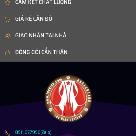
CAM KẾT CHẤT LƯỢNG
GIÁ RẺ CÂN ĐỦ
GIAO NHẬN TẠI NHÀ
ĐÓNG GÓI CẨN THẬN
0911.077990(Zalo)