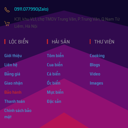
0911.077990(Zalo)
K31, khu VL1, chợ TMDV Trung Văn, P.Trung Văn, Q.Nam Từ
Liêm, Hà Nội
LỘC BIỂN
HẢI SẢN
THƯ VIỆN
Giới thiệu
Tôm biển
Cooking
Liên hệ
Cua biển
Blogs
Bảng giá
Cá biển
Video
Giao nhận
Ốc biển
Images
Bảo hành
Mực biển
Thanh toán
Đặc sản
Chính sách bảo
mật