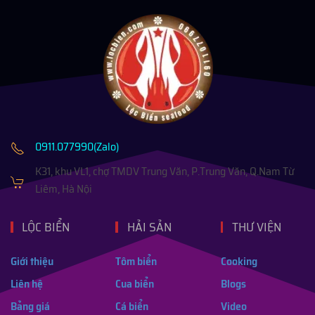
0911.077990(Zalo)
K31, khu VL1, chợ TMDV Trung Văn, P.Trung Văn, Q.Nam Từ
Liêm, Hà Nội
LỘC BIỂN
HẢI SẢN
THƯ VIỆN
Giới thiệu
Tôm biển
Cooking
Liên hệ
Cua biển
Blogs
Bảng giá
Cá biển
Video