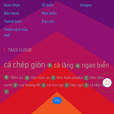
Giao nhận
Ốc biển
Images
Bảo hành
Mực biển
Thanh toán
Đặc sản
Chính sách bảo
mật
TAGS CLOUD
cá chép giòn
cá lăng
ngao biển
9
6
tôm sú
tôm hùm úc
tôm hùm alaska
tôm hùm
6
2
1
1
xanh
cua hoàng đế
cá mú cọp
bào ngư
cá tầm sapa
1
1
1
1
1