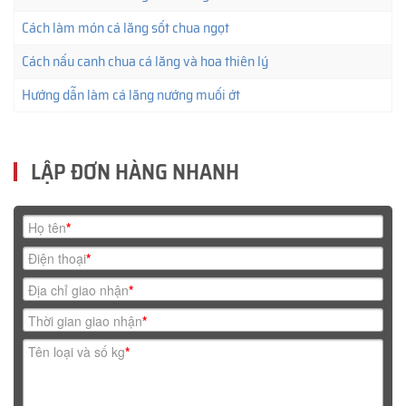
Cách làm món cá lăng sốt chua ngọt
Cách nấu canh chua cá lăng và hoa thiên lý
Hướng dẫn làm cá lăng nướng muối ớt
LẬP ĐƠN HÀNG NHANH
Họ tên
*
Điện thoại
*
Địa chỉ giao nhận
*
Thời gian giao nhận
*
Tên loại và số kg
*