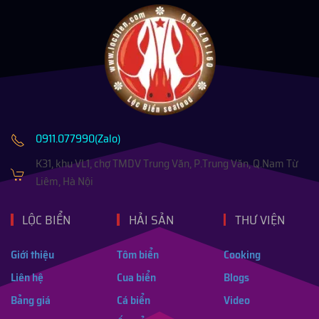
0911.077990(Zalo)
K31, khu VL1, chợ TMDV Trung Văn, P.Trung Văn, Q.Nam Từ
Liêm, Hà Nội
LỘC BIỂN
HẢI SẢN
THƯ VIỆN
Giới thiệu
Tôm biển
Cooking
Liên hệ
Cua biển
Blogs
Bảng giá
Cá biển
Video