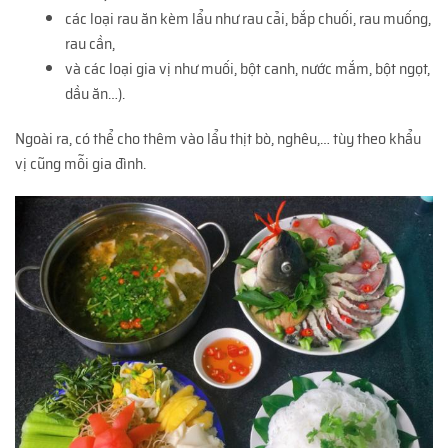
các loại rau ăn kèm lẩu như rau cải, bắp chuối, rau muống,
rau cần,
và các loại gia vị như muối, bột canh, nước mắm, bột ngọt,
dầu ăn…).
Ngoài ra, có thể cho thêm vào lẩu thịt bò, nghêu,… tùy theo khẩu
vị cũng mỗi gia đình.