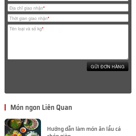
Địa chỉ giao nhận
*
Thời gian giao nhận
*
Tên loại và số kg
*
GỬI ĐƠN HÀNG
Món ngon Liên Quan
Hướng dẫn làm món ăn lẩu cá