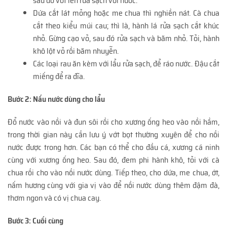
sau đó vớt lên rửa sạch với nước.
Dứa cắt lát mỏng hoặc me chua thì nghiền nát. Cà chua
cắt theo kiểu múi cau; thì là, hành lá rửa sạch cắt khúc
nhỏ. Gừng cạo vỏ, sau đó rửa sạch và băm nhỏ. Tỏi, hành
khô lột vỏ rồi băm nhuyễn.
Các loại rau ăn kèm với lẩu rửa sạch, để ráo nước. Đậu cắt
miếng để ra đĩa.
Bước 2: Nấu nước dùng cho lẩu
Đổ nước vào nồi và đun sôi rồi cho xương ống heo vào nồi hầm,
trong thời gian này cần lưu ý vớt bọt thường xuyên để cho nồi
nước được trong hơn. Các bạn có thể cho đầu cá, xương cá ninh
cùng với xương ống heo. Sau đó, đem phi hành khô, tỏi với cà
chua rồi cho vào nồi nước dùng. Tiếp theo, cho dứa, me chua, ớt,
nấm hương cùng với gia vị vào để nồi nước dùng thêm đậm đà,
thơm ngon và có vị chua cay.
Bước 3: Cuối cùng