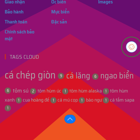
Giao nhận
Ốc biển
Images
Bảo hành
Mực biển
Thanh toán
Đặc sản
Chính sách bảo
mật
TAGS CLOUD
cá chép giòn
cá lăng
ngao biển
9
6
tôm sú
tôm hùm úc
tôm hùm alaska
tôm hùm
6
2
1
1
xanh
cua hoàng đế
cá mú cọp
bào ngư
cá tầm sapa
1
1
1
1
1