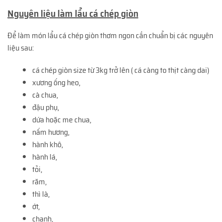
Nguyên liệu làm lẩu cá chép giòn
Để làm món lẩu cá chép giòn thơm ngon cần chuẩn bị các nguyên
liệu sau:
cá chép giòn size từ 3kg trở lên ( cá càng to thịt càng dai)
xương ống heo,
cà chua,
đậu phụ,
dứa hoặc me chua,
nấm hương,
hành khô,
hành lá,
tỏi,
răm,
thì là,
ớt,
chanh,