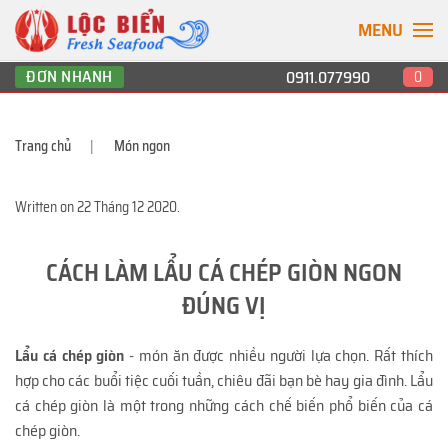
MENU
ĐƠN NHANH
0911.077990
0
Trang chủ
Món ngon
Written on
22 Tháng 12 2020
.
CÁCH LÀM LẨU CÁ CHÉP GIÒN NGON
ĐÚNG VỊ
Lẩu cá chép giòn
- món ăn được nhiều người lựa chọn. Rất thích
hợp cho các buổi tiệc cuối tuần, chiêu đãi bạn bè hay gia đình.
Lẩu
cá chép giòn là một trong những cách chế biến phổ biến của cá
chép giòn.