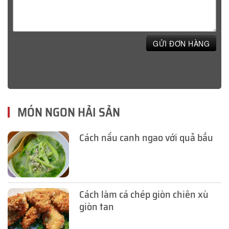
GỬI ĐƠN HÀNG
MÓN NGON HẢI SẢN
Cách nấu canh ngao với quả bầu
Cách làm cá chép giòn chiên xù
giòn tan