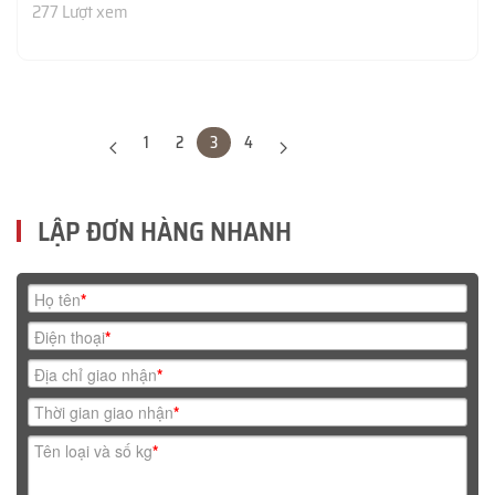
277 Lượt xem
1
2
3
4
LẬP ĐƠN HÀNG NHANH
Họ tên
*
Điện thoại
*
Địa chỉ giao nhận
*
Thời gian giao nhận
*
Tên loại và số kg
*