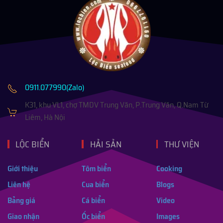
0911.077990(Zalo)
K31, khu VL1, chợ TMDV Trung Văn, P.Trung Văn, Q.Nam Từ
Liêm, Hà Nội
LỘC BIỂN
HẢI SẢN
THƯ VIỆN
Giới thiệu
Tôm biển
Cooking
Liên hệ
Cua biển
Blogs
Bảng giá
Cá biển
Video
Giao nhận
Ốc biển
Images